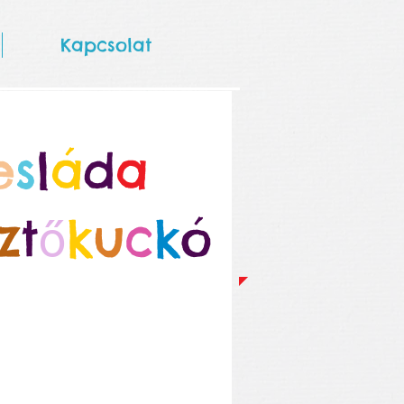
Kapcsolat
e
s
l
á
d
a
z
t
k
u
c
k
ó
ő