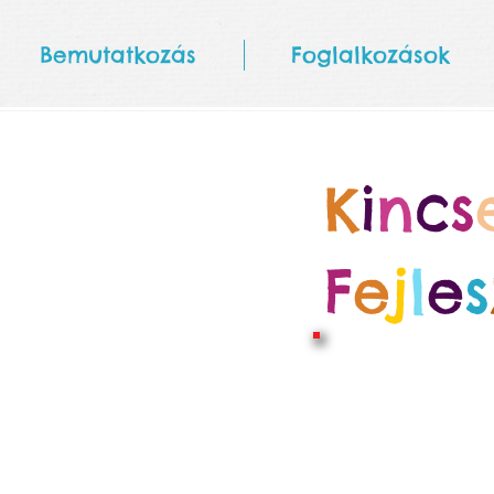
Bemutatkozás
Foglalkozások
K
i
n
c
s
F
e
j
l
e
s