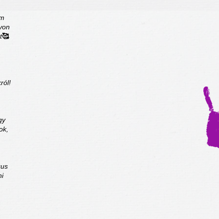
am
gyon
t
🥰
ról!
gy
ok,
gus
ni