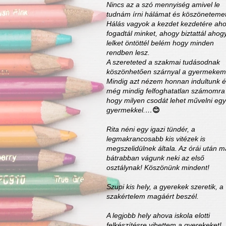
Nincs az a szó mennyiség amivel le
tudnám írni hálámat és köszönetemet
Hálás vagyok a kezdet kezdetére ah
fogadtál minket, ahogy biztattál ahog
lelket öntöttél belém hogy minden
rendben lesz.
A szereteted a szakmai tudásodnak
köszönhetően szárnyal a gyermekem
Mindig azt nézem honnan indultunk 
még mindig felfoghatatlan számomra
hogy milyen csodát lehet művelni egy
gyermekkel.…
😊
Rita néni egy igazi tündér, a
legmakrancosabb kis vitézek is
megszelidülnek általa. Az órái után m
bátrabban vágunk neki az első
osztálynak! Köszönünk mindent!
Szupi kis hely, a gyerekek szeretik, a
szakértelem magáért beszél.
A legjobb hely ahova iskola elotti
felkészítésre vihettem a gyerekeket!