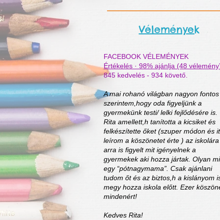
Vélemények
FACEBOOK VÉLEMÉNYEK
Értékelés · 98% ajánlja (48 vélemény
845 kedvelés - 934 követő.
A mai rohanó világban nagyon fontos
szerintem,hogy oda figyeljünk a
gyermekünk testi/ lelki fejlődésére is.
Rita amellett,h tanította a kicsiket és
felkészítette őket (szuper módon és itt
leírom a köszönetet érte ) az iskolára
arra is figyelt mit igényelnek a
gyermekek aki hozza jártak. Olyan mi
egy “pótnagymama”. Csak ajánlani
tudom őt és az biztos,h a kislányom i
megy hozza iskola előtt. Ezer köszön
mindenért!
Kedves Rita!