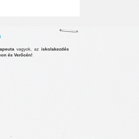
n
rapeuta
vagyok, az
iskolakezdés
con és Verőcén!