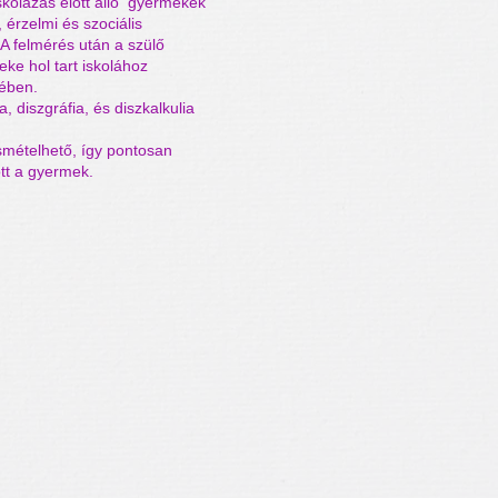
iskolázás előtt álló gyermekek
, érzelmi és szociális
. A felmérés után a szülő
eke hol tart iskolához
ében.
a, diszgráfia, és diszkalkulia
ismételhető, így pontosan
ött a gyermek.