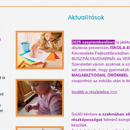
Aktualitások
​ISKOLA ELŐKÉSZÍTŐ csopor
)
2025 szeptemberében
is
játék
diszlexia-prevenciós
ISKOLA-
Kincsesláda Fejlesztőkuckóba
BUSZPÁLYAUDVARNÁL és VERŐ
Szeretettel várom azoknak a szü
azt szeretnék, hogy gyermekük
MAGABIZTOSAN, ÖRÖMMEL ke
 is
csoporthoz az indulás után is le
tovább a részletekre >>>
nt
s
​ISKOLAÉRETTSÉGI VIZSG
et
Szülői kérésre
a szakmában el
részképességet
felmérő komple
készítek.