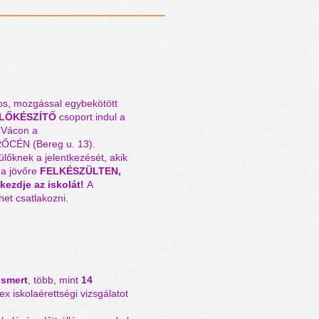
t indul
VÁCON és Verőcén
os, mozgással egybekötött
ELŐKÉSZÍTŐ
csoport indul a
n
Vácon a
CÉN (Bereg u. 13).
lőknek a jelentkezését, akik
 a jövőre
FELKÉSZÜLTEN,
zdje az iskolát!
A
het csatlakozni.
ÁLAT - FOLYAMATOSAN
ismert
, több, mint
14
x iskolaérettségi vizsgálatot