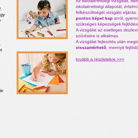
Az iskolaérettségi vizsgálat, be
iskolaérettségi állapotát, értelmi
.
felkészültségét vizsgáló eljárás
ogy
pontos képet kap
arról, gyerm
y
szükséges képességek fejlődés
A vizsgálat az esetleges diszlexi
szűrésére is alkalmas.
A vizsgálat fejlesztés után meg
.
visszamérhető
, mennyit fejlőd
és
tovább a részletekre >>>
ár