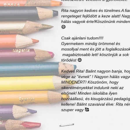
Rita nagyon kedves és türelmes.A fi
rengeteget fejlődött a keze alatt! Na
hálás vagyok érte!Köszönünk minden
😊
Csak ajánlani tudom!!!!
Gyermekem mindig örömmel és
mosollyal ment és jött a foglalkozások
magabiztosabb lett! köszönjük a sok
törődést
😊
Kedves Rita! Balint nagyon banja, ho
vége az "évnek" ! Nagyon hálás vagy
MINDENÉRT! Köszönöm, hogy
sikerélményekkel indulunk neki az
elsőnek! Minden iskolába ilyen
hozzáállasú, és kisugárzású pedagó
kellene! Bálint szavaival élve: Rita né
szuper vagy
🥰