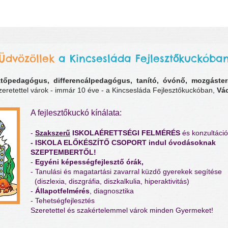
Üdvözöllek
a Kincsesláda F
ejleszt
kuckóba
ő
sztőpedagógus, differencálpedagógus, tanító, óvónő,
mozgáste
zeretettel várok - immár 10 éve - a Kincsesláda Fejlesztőkuckóban,
Vá
A fejlesztőkuckó kínálata:
​-
Szakszerű
ISKOLAÉRETTSÉGI FELMÉRÉS
és konzultáció
- ISKOLA ELŐKÉSZÍTŐ CSOPORT indul óvodásoknak
SZEPTEMBERTŐL!
-
Egyéni
képességfejlesztő órák,
- Tanulási és magatartási zavarral küzdő gyerekek segítése
(diszlexia, diszgráfia, diszkalkulia, hiperaktivitás)
-
Állapotfelmérés
, diagnosztika
- Tehetségfejlesztés
​Szeretettel és szakértelemmel várok minden Gyermeket!​​